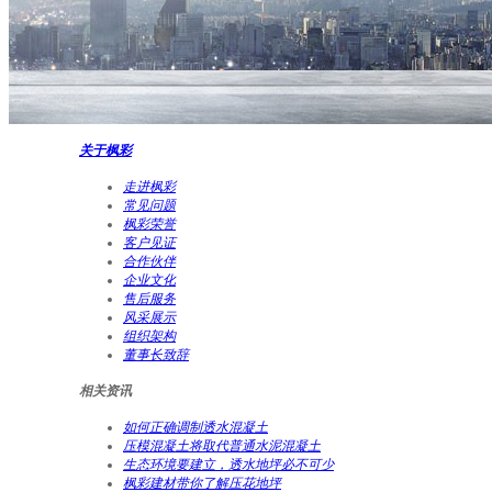
关于枫彩
走进枫彩
常见问题
枫彩荣誉
客户见证
合作伙伴
企业文化
售后服务
风采展示
组织架构
董事长致辞
相关资讯
如何正确调制透水混凝土
压模混凝土将取代普通水泥混凝土
生态环境要建立，透水地坪必不可少
枫彩建材带你了解压花地坪