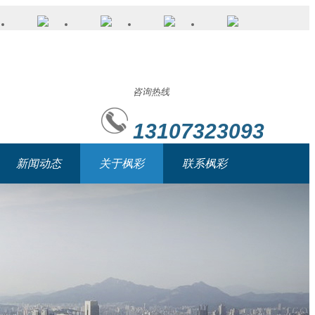
咨询热线
13107323093
新闻动态
关于枫彩
联系枫彩