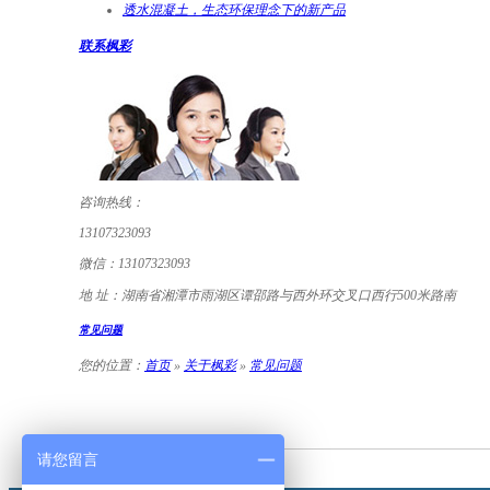
透水混凝土，生态环保理念下的新产品
联系枫彩
咨询热线：
13107323093
微信：
13107323093
地 址：
湖南省湘潭市雨湖区谭邵路与西外环交叉口西行500米路南
常见问题
您的位置：
首页
»
关于枫彩
»
常见问题
请您留言