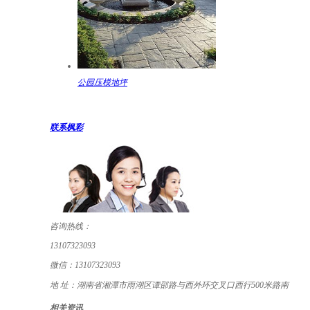
公园压模地坪
联系枫彩
咨询热线：
13107323093
微信：
13107323093
地 址：
湖南省湘潭市雨湖区谭邵路与西外环交叉口西行500米路南
相关资讯