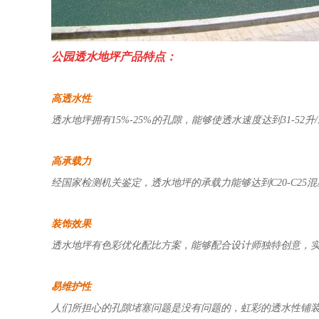
公园透水地坪产品特点：
高透水性
透水地坪拥有
15%-25%
的孔隙，能够使透水速度达到
31-52
升
/
高承载力
经国家检测机关鉴定，透水地坪的承载力能够达到
C20-C25
混
装饰效果
透水地坪有色彩优化配比方案，能够配合设计师独特创意，
易维护性
人们所担心的孔隙堵塞问题是没有问题的，虹彩的透水性铺