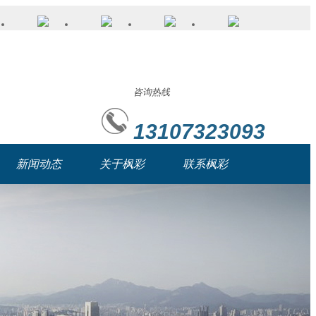
咨询热线
13107323093
新闻动态
关于枫彩
联系枫彩