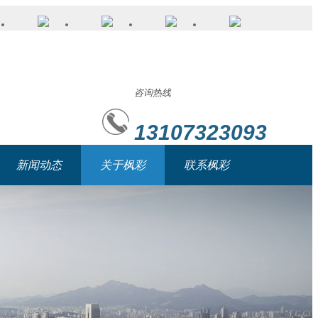
咨询热线
13107323093
新闻动态
关于枫彩
联系枫彩