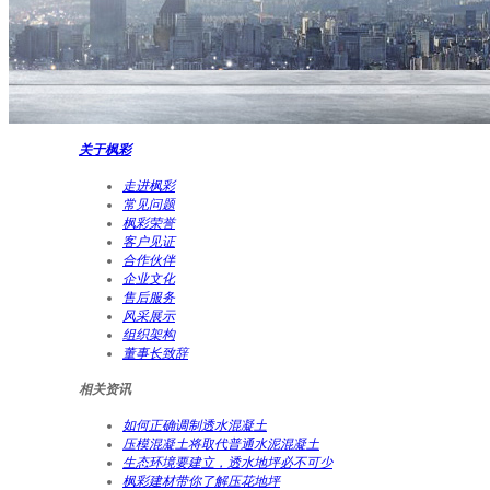
关于枫彩
走进枫彩
常见问题
枫彩荣誉
客户见证
合作伙伴
企业文化
售后服务
风采展示
组织架构
董事长致辞
相关资讯
如何正确调制透水混凝土
压模混凝土将取代普通水泥混凝土
生态环境要建立，透水地坪必不可少
枫彩建材带你了解压花地坪